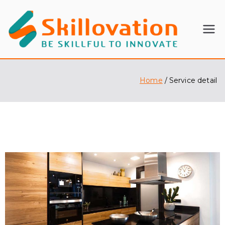
SKI
BE
SKILLFU
LL
L TO
INNOVA
Home
Service detail
OV
TE
ATI
ON